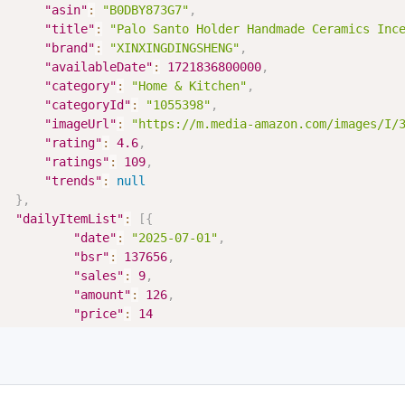
"asin"
:
"B0DBY873G7"
,
"title"
:
"Palo Santo Holder Handmade Ceramics Inc
"brand"
:
"XINXINGDINGSHENG"
,
"availableDate"
:
1721836800000
,
"category"
:
"Home & Kitchen"
,
"categoryId"
:
"1055398"
,
"imageUrl"
:
"https://m.media-amazon.com/images/I/
"rating"
:
4.6
,
"ratings"
:
109
,
"trends"
:
null
}
,
"dailyItemList"
:
[
{
"date"
:
"2025-07-01"
,
"bsr"
:
137656
,
"sales"
:
9
,
"amount"
:
126
,
"price"
:
14
}
,
{
"date"
:
"2025-07-02"
,
"bsr"
:
123175
,