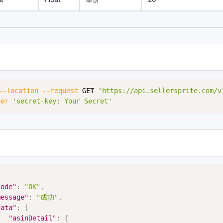
--location
--request
 GET 
'https://api.sellersprite.com/v
der
'secret-key: Your Secret'
code"
:
"OK"
,
message"
:
"成功"
,
data"
:
{
"asinDetail"
:
{