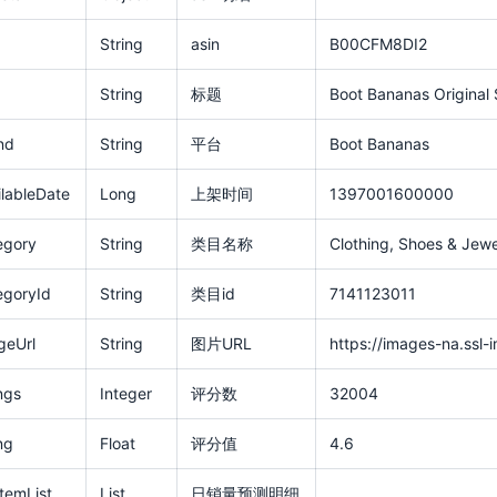
String
asin
B00CFM8DI2
String
标题
Boot Bananas Original
nd
String
平台
Boot Bananas
lableDate
Long
上架时间
1397001600000
egory
String
类目名称
Clothing, Shoes & Jewe
egoryId
String
类目id
7141123011
geUrl
String
图片URL
https://images-na.ss
ngs
Integer
评分数
32004
ng
Float
评分值
4.6
ItemList
List
日销量预测明细