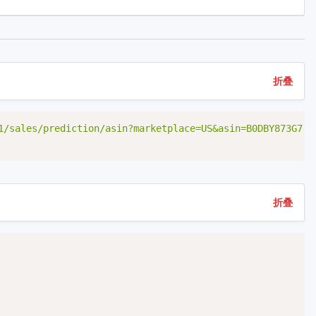
折叠
Copy
1/sales/prediction/asin?marketplace=US&asin=B0DBY873G7'
折叠
Copy