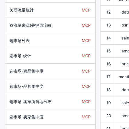
关联流量统计
MCP
12
└dat
13
└bsr
查流量来源(关键词流向)
MCP
14
└sale
选市场列表
MCP
15
└amo
选市场-统计
MCP
16
└pric
选市场-商品集中度
MCP
17
month
选市场-品牌集中度
MCP
18
└dat
选市场-卖家所属地分布
MCP
19
└sale
20
└amo
选市场-卖家集中度
MCP
21
└pric