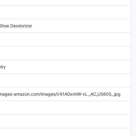
 Shoe Deodorizer
lry
l-images-amazon.com/images/I/41AGxmiW-vL._AC_US600_.jpg