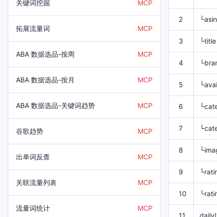
关键词挖掘
MCP
2
└asin
拓展流量词
MCP
3
└title
ABA 数据选品-按周
MCP
4
└bra
ABA 数据选品-按月
MCP
5
└avai
ABA 数据选品-关键词趋势
MCP
6
└cat
7
└cat
谷歌趋势
MCP
8
└ima
出单词反查
MCP
9
└rati
关联流量列表
MCP
10
└rati
流量词统计
MCP
11
daily