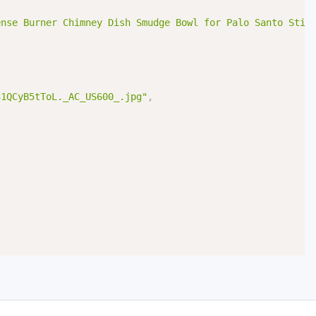
ense Burner Chimney Dish Smudge Bowl for Palo Santo Stic
31QCyB5tToL._AC_US600_.jpg"
,