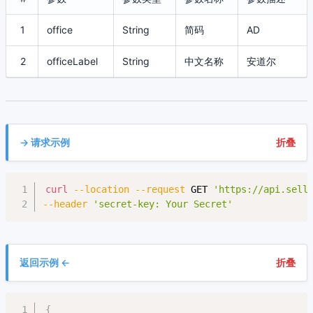
1
office
String
简码
AD
2
officeLabel
String
中文名称
安道尔
-> 请求示例
折叠
Copy
curl
--location
--request
 GET 
'https://api.sell
--header
'secret-key: Your Secret'
返回示例 <-
折叠
Copy
{