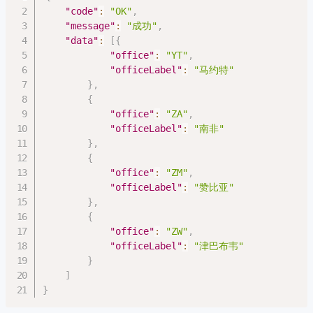
"code"
:
"OK"
,
"message"
:
"成功"
,
"data"
:
[
{
"office"
:
"YT"
,
"officeLabel"
:
"马约特"
}
,
{
"office"
:
"ZA"
,
"officeLabel"
:
"南非"
}
,
{
"office"
:
"ZM"
,
"officeLabel"
:
"赞比亚"
}
,
{
"office"
:
"ZW"
,
"officeLabel"
:
"津巴布韦"
}
]
}